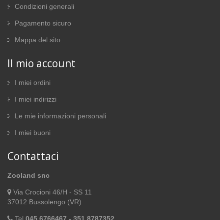
Condizioni generali
Pagamento sicuro
Mappa del sito
Il mio account
I miei ordini
I miei indirizzi
Le mie informazioni personali
I miei buoni
Contattaci
Zooland snc
Via Crocioni 46/H - SS 11
37012 Bussolengo (VR)
Tel
045 6766467 - 351 8787352