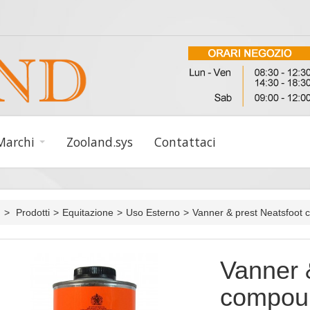
Marchi
Zooland.sys
Contattaci
>
Prodotti
>
Equitazione
>
Uso Esterno
>
Vanner & prest Neatsfoot
Vanner 
compou