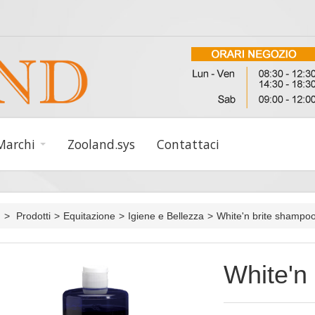
Marchi
Zooland.sys
Contattaci
>
Prodotti
>
Equitazione
>
Igiene e Bellezza
>
White'n brite shampo
White'n