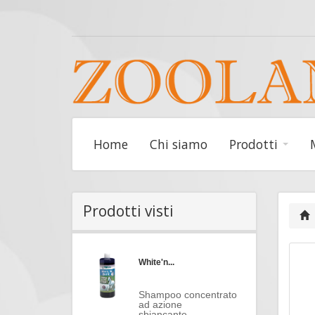
Home
Chi siamo
Prodotti
Prodotti visti
White'n...
Shampoo concentrato
ad azione
sbiancante....